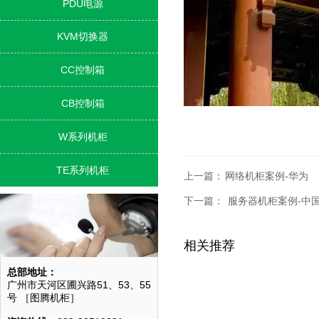
PDU电源

KVM切换器

CC控制箱

CB控制箱

W系列机柜

TE系列机柜

上一篇：
网络机柜案例-华为
下一篇：
​服务器机柜案例-中
相关推荐
总部地址：
广州市天河区圃兴路51、53、55
号 ［图腾机柜］