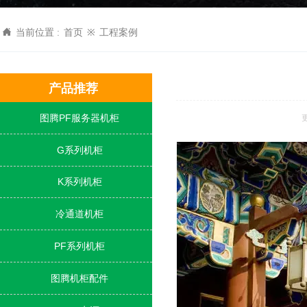

当前位置 :
首页
※
工程案例
产品推荐
图腾PF服务器机柜
更

G系列机柜

K系列机柜

冷通道机柜

PF系列机柜

图腾机柜配件
