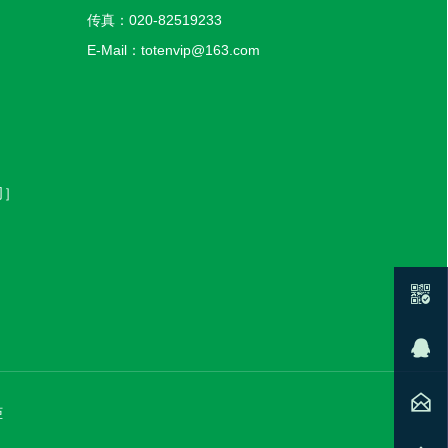
传真：020-82519233
E-Mail：totenvip@163.com
司］


QQ：1315672309

柜
邮箱：totenvip@163.com