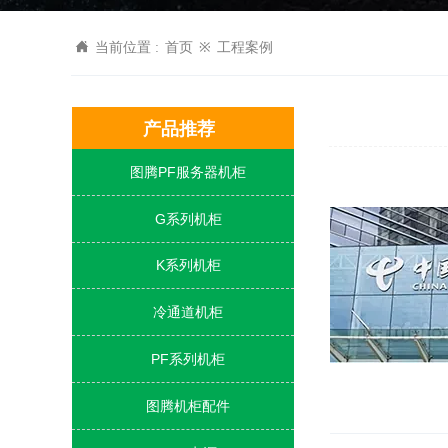

当前位置 :
首页
※
工程案例
产品推荐
图腾PF服务器机柜

G系列机柜

K系列机柜

冷通道机柜

PF系列机柜

图腾机柜配件
