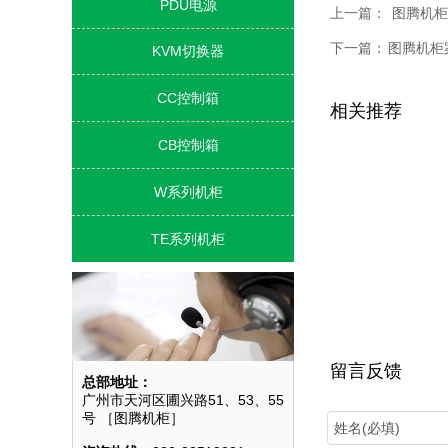
PDU电源

上一篇：
​图腾机
下一篇：
图腾机柜
KVM切换器

CC控制箱

相关推荐
CB控制箱

W系列机柜

TE系列机柜

留言反馈
总部地址：
广州市天河区圃兴路51、53、55
号 ［图腾机柜］