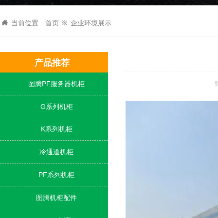

当前位置 :
首页
※
企业环境展示
产品推荐
图腾PF服务器机柜
更

G系列机柜

K系列机柜

冷通道机柜

PF系列机柜

图腾机柜配件
