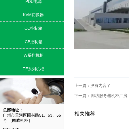
PDU电源

KVM切换器

CC控制箱

CB控制箱

W系列机柜

TE系列机柜

上一篇：没有内容了
下一篇：
廊坊服务器机柜厂房
总部地址：
相关推荐
广州市天河区圃兴路51、53、55
号 ［图腾机柜］